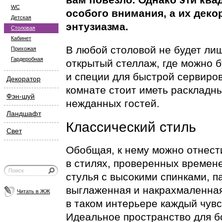
WC
особого внимания, а их дек
Детская
энтузиазма.
Столовая
Кабинет
В любой столовой не будет лиш
Прихожая
Гардеробная
открытый стеллаж, где можно 
и специи для быстрой сервиро
Декоратор
комнате стоит иметь раскладны
Фэн-шуй
нежданных гостей.
Ландшафт
Классический стиль
Свет
Обобщая, к нему можно отнест
в стилях, проверенных времен
стулья с высокими спинками, п
выглаженная и накрахмаленная
Читать в ЖЖ
в таком интерьере каждый чувс
Идеальное пространство для б