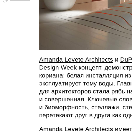
Amanda Levete Architects
и
DuP
Design Week концепт, демонс
кориана: белая инсталляция из
эксплуатирует тему воды. Гла
для архитекторов стала рябь н
и совершенная. Ключевые сло
и биоморфность, стеллажи, ст
перетекают друг в друга как од
Amanda Levete Architects имее