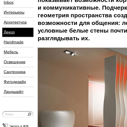
Inbox
и коммуникативные. Подчерк
Интерьеры
геометрия пространства соз
возможности для общения: л
Архитектура
условные белые стены почти 
Декор
разглядывать их.
Handmade
Мебель
Освещение
Сантехника
Фитодизайн
Ландшафт
Читать в ЖЖ