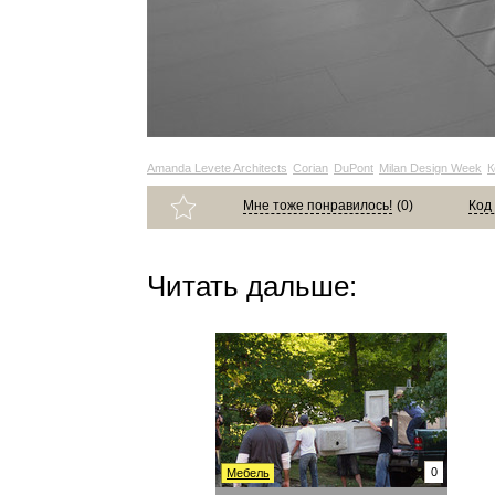
Amanda Levete Architects
Corian
DuPont
Milan Design Week
К
Мне тоже понравилось!
(
0
)
Код
Читать дальше:
0
Мебель