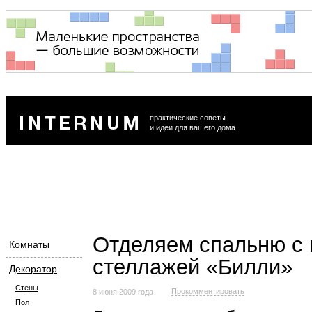
практические советы
и идеи для вашего дома
Отделяем спальню с
Комнаты
стеллажей «Билли»
Декоратор
Стены
Прокомментировать
8 июня 2009 года
Пол