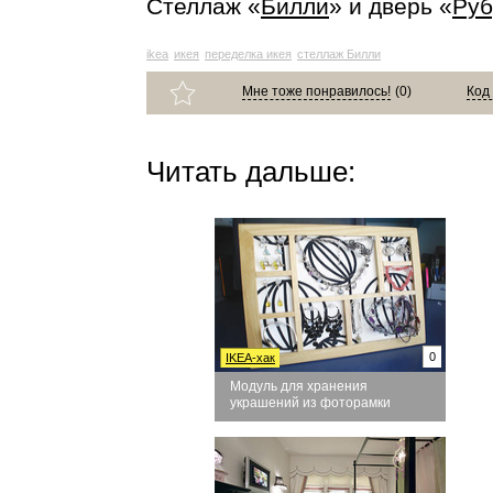
Стеллаж «
Билли
» и дверь «
Руб
ikea
икея
переделка икея
стеллаж Билли
Мне тоже понравилось!
(
0
)
Код
Читать дальше:
0
IKEA-хак
Модуль для хранения
украшений из фоторамки