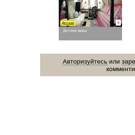
0
Детская
Детские миры
Авторизуйтесь
или
зар
комменти