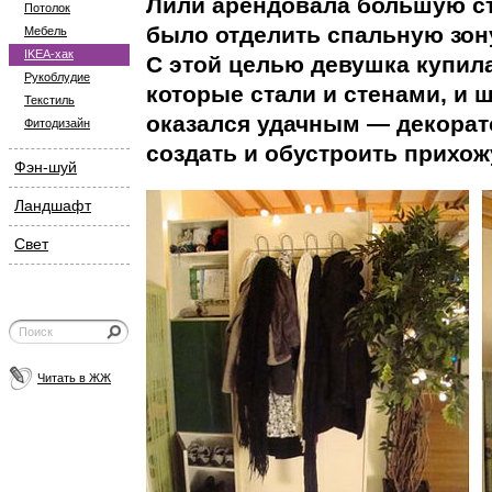
Лили арендовала большую ст
Потолок
было отделить спальную зону
Мебель
IKEA-хак
С этой целью девушка купила
Рукоблудие
которые стали и стенами, и
Текстиль
оказался удачным — декорат
Фитодизайн
создать и обустроить прихож
Фэн-шуй
Ландшафт
Свет
Читать в ЖЖ