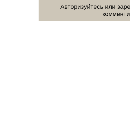
Авторизуйтесь
или
зар
комменти