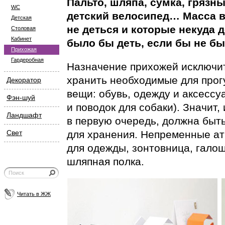
Пальто, шляпа, сумка, грязны
WC
детский велосипед… Масса в
Детская
не деться и которые некуда д
Столовая
Кабинет
было бы деть, если бы не б
Прихожая
Гардеробная
Назначение прихожей исключи
хранить необходимые для прог
Декоратор
вещи: обувь, одежду и аксессу
Фэн-шуй
и поводок для собаки). Значит,
Ландшафт
в первую очередь, должна быт
Свет
для хранения. Непременные ат
для одежды, зонтовница, галош
шляпная полка.
Читать в ЖЖ