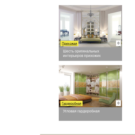
0
Прихожая
Шесть оригинальных
интерьеров прихожих
0
Гардеробная
Угловая гардеробная