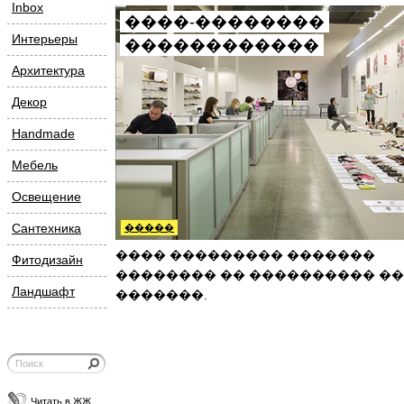
Inbox
����-��������
Интерьеры
������������
Архитектура
Декор
Handmade
Мебель
Освещение
Сантехника
�����
���� ��������� �������
Фитодизайн
�������� �� ���������� �
Ландшафт
�������.
Читать в ЖЖ