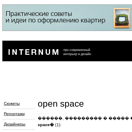
про современный
интерьер и дизайн
open space
Сюжеты
Репортажи
������, ��������� � �����
Дизайнеры
space�
(1):