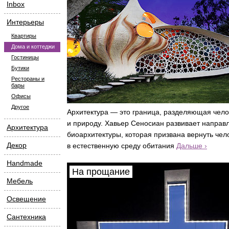
Inbox
Интерьеры
Квартиры
Дома и коттеджи
Гостиницы
Бутики
Рестораны и
бары
Офисы
Другое
Архитектура — это граница, разделяющая чело
и природу. Хавьер Сеносиан развивает направ
Архитектура
биоархитектуры, которая призвана вернуть чел
Декор
в естественную среду обитания
Дальше ›
Handmade
На прощание
Мебель
Освещение
Сантехника