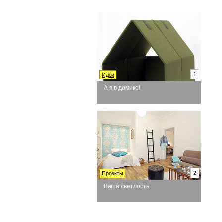
1
Идеи
А я в домике!
2
Проекты
Ваша светлость