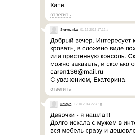
Катя.
ответить
Stervozinka
01.12.2013 17:12
#
Добрый вечер. Интересует 
кровать, в сложено виде п
или пристенную консоль. С
можно заказать, и сколько 
caren136@mail.ru
C уважением, Екатерина.
ответить
Natalya
12.10.2014 22:42
#
Девочки - я нашла!!!
Долго искала с мужем в инт
вся мебель сразу и дешевле