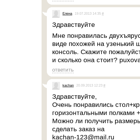
Елена
19.07.2013 14:35
#
Здравствуйте
Мне понравилась двухъярус
виде похожей на узенький 
консоль. Скажите пожалуйст
и сколько она стоит? puxov
ответить
kachan
20.09.2013 12:23
#
Здравствуйте,
Очень понравились стол+кр
горизонтальными полками +
Можно ли получить размеры
сделать заказ на
kachan-123@mail.ru