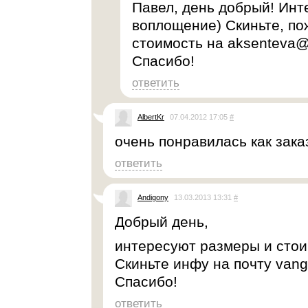
Павел, день добрый! Инт
воплощение) Скиньте, п
стоимость на aksenteva@
Спасибо!
ответить
AlbertKr
07.04.2012 17:05
#
очень понравилась как зак
ответить
Andigony
13.03.2013 13:31
#
Добрый день,
интересуют размеры и стои
Скиньте инфу на почту van
Спасибо!
ответить