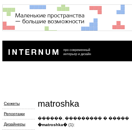
про современный
интерьер и дизайн
matroshka
Сюжеты
Репортажи
������, ��������� � �����
Дизайнеры
�matroshka�
(1):