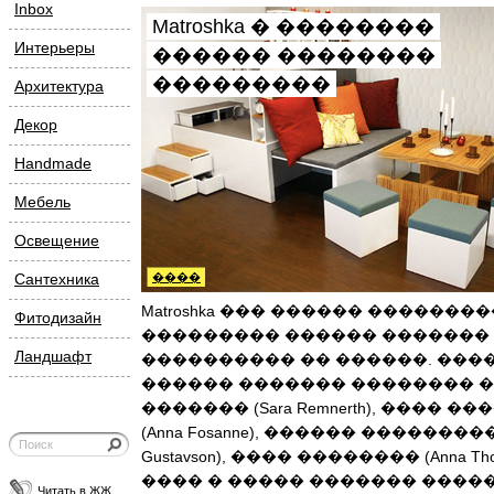
Inbox
Matroshka � ��������
Интерьеры
������ ��������
���������
Архитектура
Декор
Handmade
Мебель
Освещение
Сантехника
����
Matroshka ��� ������ �������
Фитодизайн
��������� ������ �������
Ландшафт
���������� �� ������. ���
������ ������� �������� 
������� (Sara Remnerth), ���� �
(Anna Fosanne), ������ ��������� 
Gustavson), ���� �������� (Anna Thor
���� � ����� ������� ����
Читать в ЖЖ