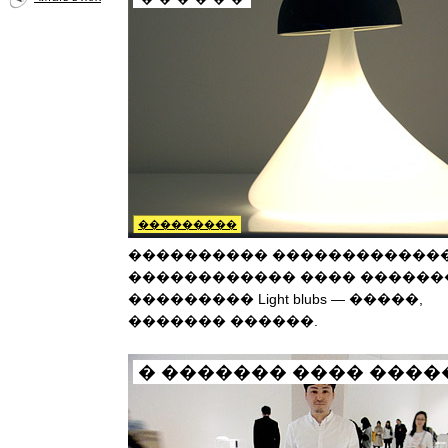
���������
���������� ������������
������������ ���� ������
��������� Light blubs — �����,
������� ������.
� ������� ���� ����