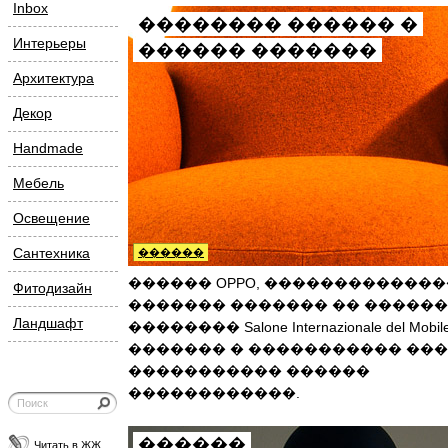
Inbox
�������� ������ �
Интерьеры
������ �������
Архитектура
Декор
Handmade
Мебель
Освещение
Сантехника
������
������ OPPO, �������������
Фитодизайн
������� ������� �� �����
Ландшафт
�������� Salone Internazionale del Mobile
������� � ����������� ��
����������� ������
������������.
������
Читать в ЖЖ