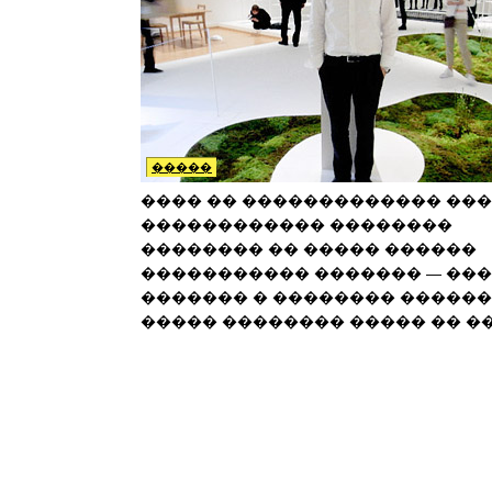
�����
���� �� ������������� ��
������������ ��������
�������� �� ����� ������
����������� ������� — ��
������� � �������� ������
����� �������� ����� �� ��