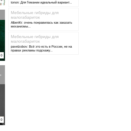
tonon: Для Гемании идеальный вариант...
Мебельные гибриды для
малогабариток
AlbertKr: очень понравилась как заказать
механизмы...
Мебельные гибриды для
малогабариток
pavelzobov: Всё это есть в России, не на
правах рекламы подскажу...
0
ь
0