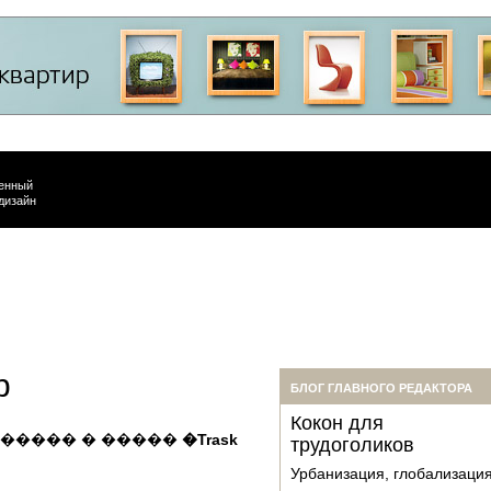
енный
дизайн
p
БЛОГ ГЛАВНОГО РЕДАКТОРА
Кокон для
������ � �����
�Trask
трудоголиков
Урбанизация, глобализаци