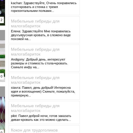
kachan: Здравствуйте, Очень понравились
стол+кровать и стенка с тремя
горизонтальными полками...
2
Мебельные гибриды для
малогабариток
Елена: Здравствуйте Мне понравилась
двухъярусная кровать, в сложено виде
похожей на...
Мебельные гибриды для
малогабариток
Andigony: Добрый день, интересуют
размеры и стоимость стола+кровать.
Скиньте инфу на...
0
Мебельные гибриды для
малогабариток
stavra: Павел, день добрый! Интересна
идея и воплощение) Скиньте, пожалуйста,
примерную...
Мебельные гибриды для
малогабариток
pilot: Павел доброй ночи, готов заказать
диван-кровать как это можно сделать...
Кокон для трудоголиков
0