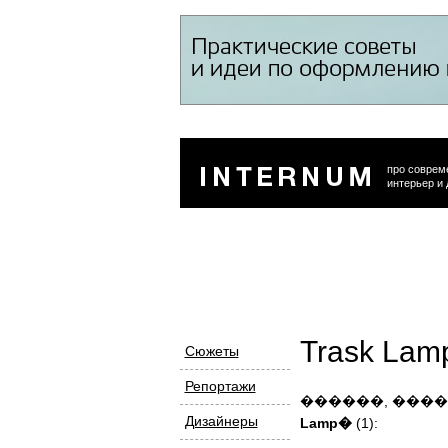
про соврем
интерьер и 
Trask Lam
Сюжеты
Репортажи
������, ���
Дизайнеры
Lamp�
(1):