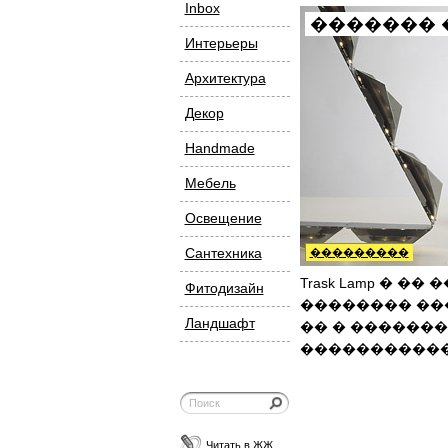
Inbox
������� 
Интерьеры
Архитектура
Декор
Handmade
Мебель
Освещение
Сантехника
���������
Trask Lamp � �
Фитодизайн
�������� ���
Ландшафт
�� � ������
�����������
Читать в ЖЖ