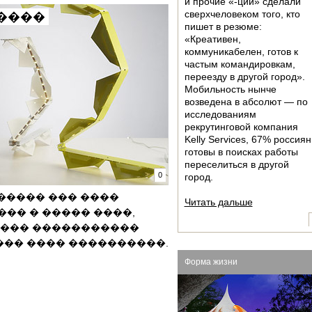
и прочие «-ции» сделали
сверxчеловеком того, кто
����
пишет в резюме:
«Креативен,
коммуникабелен, готов к
частым командировкам,
переезду в другой город».
Мобильность нынче
возведена в абсолют — по
исследованиям
рекрутинговой компания
Kelly Services, 67% россиян
готовы в поисках работы
переселиться в другой
0
город.
� ������ ��� ����
Читать дальше
�� � ����� ����,
���� �����������
�� ���� ����������.
Форма жизни