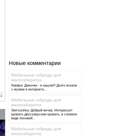
Новые комментарии
Мебельные гибриды для
малогабариток
Natalya: Девочки - я нашла!!! Долго искала
с мужем в интернете...
1
Мебельные гибриды для
малогабариток
Stervozinka: Добрый вечер. Интересует
кровать двухъярусная кровать, в сложено
виде похожей...
Мебельные гибриды для
малогабариток