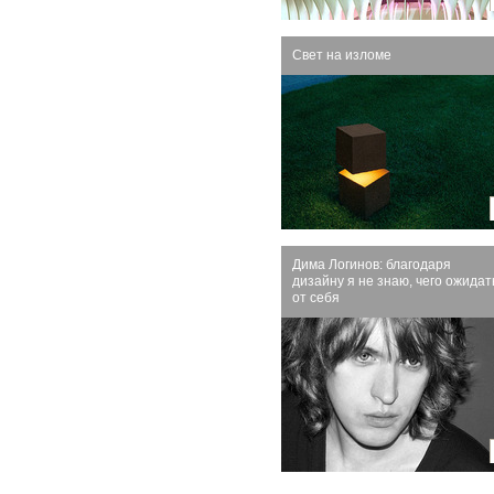
Свет на изломе
Дима Логинов: благодаря
дизайну я не знаю, чего ожидат
от себя