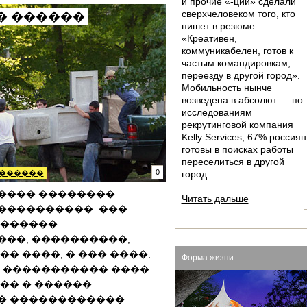
и прочие «-ции» сделали
сверxчеловеком того, кто
� ������
пишет в резюме:
«Креативен,
коммуникабелен, готов к
частым командировкам,
переезду в другой город».
Мобильность нынче
возведена в абсолют — по
исследованиям
рекрутинговой компания
Kelly Services, 67% россиян
готовы в поисках работы
переселиться в другой
0
������
город.
���� ��������
Читать дальше
����������: ���
 ������
���, ����������,
�� ����, � ��� ����.
Форма жизни
� ����������� ����
�� � ������
� ������������