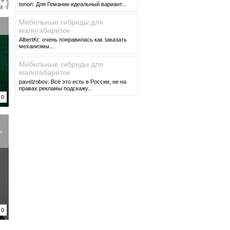
tonon: Для Гемании идеальный вариант...
Мебельные гибриды для
малогабариток
AlbertKr: очень понравилась как заказать
механизмы...
Мебельные гибриды для
малогабариток
pavelzobov: Всё это есть в России, не на
правах рекламы подскажу...
0
ь
0