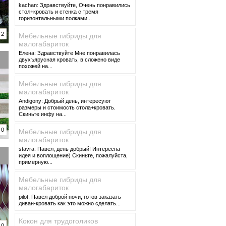
kachan: Здравствуйте, Очень понравились
стол+кровать и стенка с тремя
горизонтальными полками...
2
Мебельные гибриды для
малогабариток
Елена: Здравствуйте Мне понравилась
двухъярусная кровать, в сложено виде
похожей на...
Мебельные гибриды для
малогабариток
Andigony: Добрый день, интересуют
размеры и стоимость стола+кровать.
Скиньте инфу на...
0
Мебельные гибриды для
малогабариток
stavra: Павел, день добрый! Интересна
идея и воплощение) Скиньте, пожалуйста,
примерную...
Мебельные гибриды для
малогабариток
pilot: Павел доброй ночи, готов заказать
диван-кровать как это можно сделать...
Кокон для трудоголиков
0