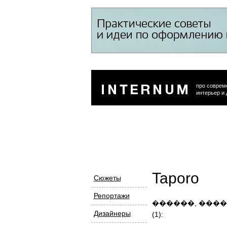
про соврем
интерьер и 
Taporo
Сюжеты
Репортажи
������, ���
Дизайнеры
(1):