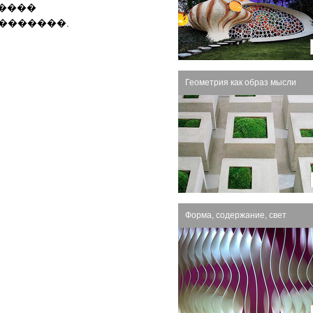
����
�������
.
Геометрия как образ мысли
Форма, содержание, свет