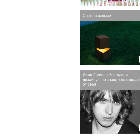
Свет на изломе
Дима Логинов: благодаря
дизайну я не знаю, чего ожидат
от себя