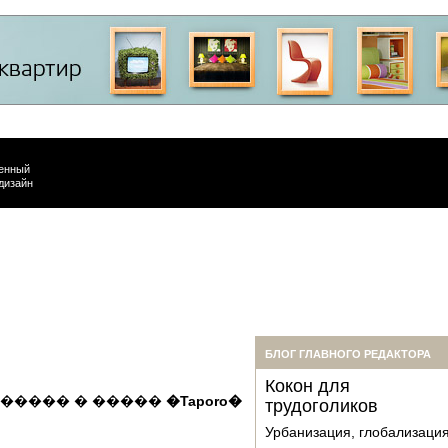
енный
дизайн
БЛОГ ГЛАВНОГО РЕДАКТОРА
Кокон для
������ � �����
�Taporo�
трудоголиков
Урбанизация, глобализаци