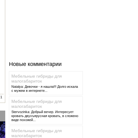
Новые комментарии
Мебельные гибриды для
малогабариток
Natalya: Девочки - я нашла!!! Долго искала
с мужем в интернете...
1
Мебельные гибриды для
малогабариток
Stervozinka: Добрый вечер. Интересует
кровать двухъярусная кровать, в сложено
виде похожей...
Мебельные гибриды для
малогабариток