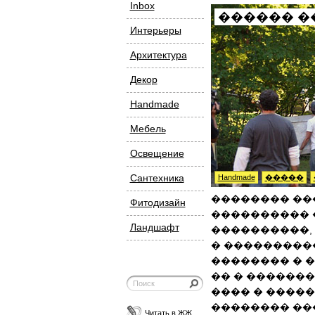
Inbox
������ �
Интерьеры
Архитектура
Декор
Handmade
Мебель
Освещение
Сантехника
Handmade
�����
�������� ��
Фитодизайн
���������� 
Ландшафт
����������,
� ���������
�������� � �
�� � ������
���� � �����
�������� ��
Читать в ЖЖ