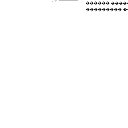
������ ����
���������-�