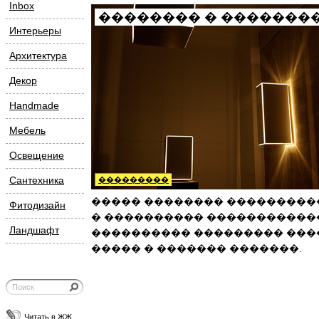
Inbox
�������� � �������
Интерьеры
Архитектура
Декор
Handmade
Мебель
Освещение
Сантехника
���������
����� �������� ���������
Фитодизайн
� ���������� �����������
Ландшафт
���������� ��������� ���
����� � ������� �������.
Читать в ЖЖ