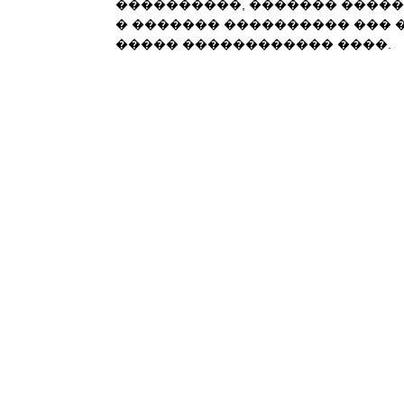
����������, ������� �����
� ������� ���������� ��� 
����� ������������ ����.