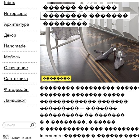
Inbox
������ �������
Интерьеры
�������� �������
��������
Архитектура
Декор
Handmade
Мебель
Освещение
Сантехника
��������
�������� ��������� �����
Фитодизайн
������� ������� �����
Ландшафт
������������� �������
��������� — � ������
���������� �� �������
� � ��������, � �����
� ���������� ��� ��������
Internum.ru ������ � ������ ��
Читать в ЖЖ