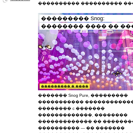
���������� ���������� ��
��������� Snog:
�������� ���� �� ��
��������� � ����
������� Snog Pure, ���������
����������� �����������
�������� c �������
�������������, ��������
������������� �� �������
���������� — �� �������