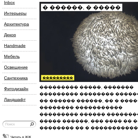
Inbox
� ������, � �����
Интерьеры
Архитектура
Декор
Handmade
Мебель
Освещение
Сантехника
���������
��������� �����, �������
Фитодизайн
��������� �������� �����
Ландшафт
�� ������ ������, �� � ����
�������� �����������
��������� ������ �������
����� ������, ��� ���� �� 
�������� �� � �����������
Читать в ЖЖ