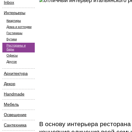
Inbox
Интерьеры
Квартиры
Дома и коттеджи
Гостиницы
Бутики
Рестораны и
бары
Офисы
Другое
Архитектура
Декор
Handmade
Мебель
Освещение
В основу интерьера ресторана T
Сантехника
концепция единения всей семь