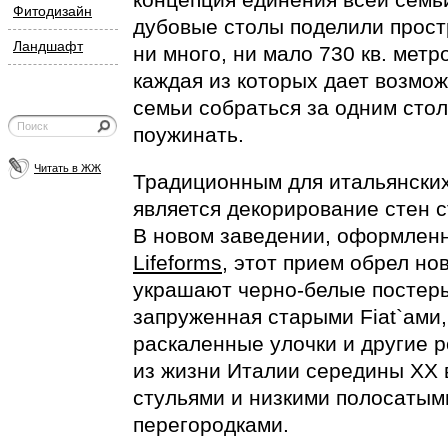
Фитодизайн
дубовые столы поделили прост
Ландшафт
ни много, ни мало 730 кв. метр
каждая из которых дает возмо
семьи собраться за одним стол
поужинать.
Читать в ЖЖ
Традиционным для итальянски
является декорирование стен 
В новом заведении, оформлен
Lifeforms
, этот прием обрел н
украшают
черно-белые
постер
запруженная старыми Fiat`ами
раскаленные улочки и другие 
из жизни Италии середины XX 
стульями и низкими полосатым
перегородками.