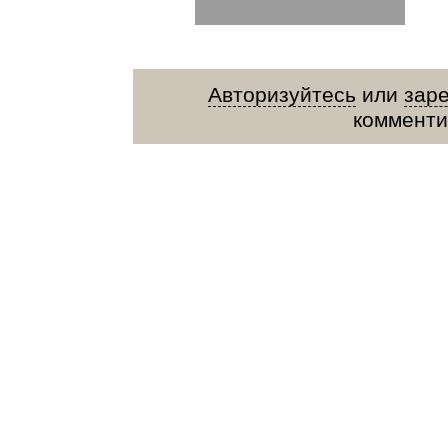
Авторизуйтесь
или
зар
комменти