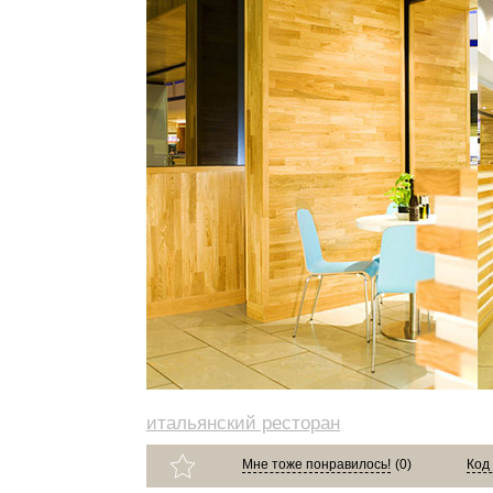
итальянский ресторан
Мне тоже понравилось!
(
0
)
Код