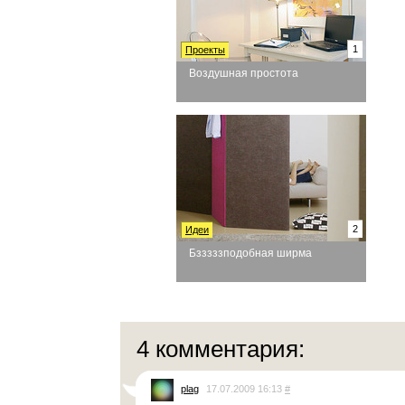
1
Проекты
Воздушная простота
2
Идеи
Бзззззподобная ширма
4 комментария:
plag
17.07.2009 16:13
#