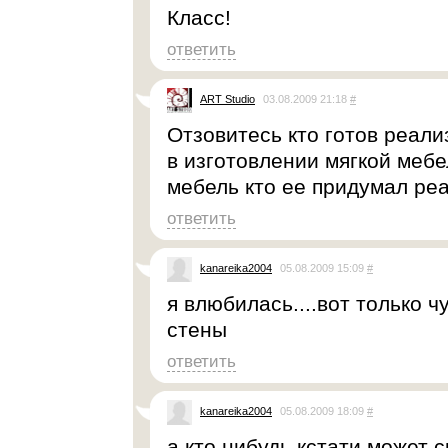
Класс!
ответить
ART Studio
03.08.2009 21:18
#
Отзовитесь кто готов реал
в изготовлении мягкой мебе
мебель кто ее придумал ре
ответить
kanareika2004
05.08.2009 15:09
#
я влюбилась....вот только 
стены
ответить
kanareika2004
05.08.2009 18:09
#
а кто нибудь кстати может с