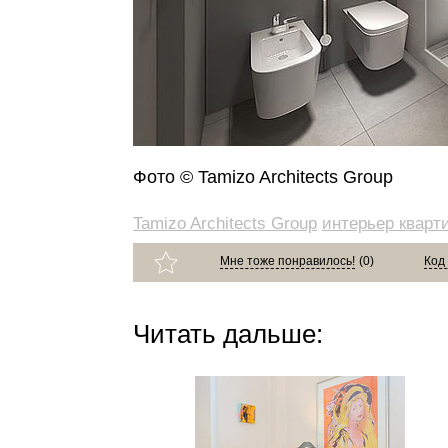
Фото © Tamizo Architects Group
Tamizo Architects Group
интерьер кварт
Мне тоже понравилось!
(
0
)
Код
Читать дальше: