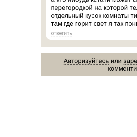
перегородкой на которой те
отдельный кусок комнаты т
там где горит свет я так п
ответить
Авторизуйтесь
или
зар
комменти