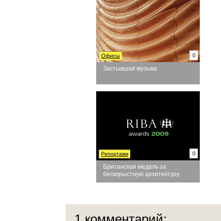
0
Офисы
Застывшая музыка
0
Репортажи
Британская медаль за
бескорыстную архитектуру
1 комментарий: