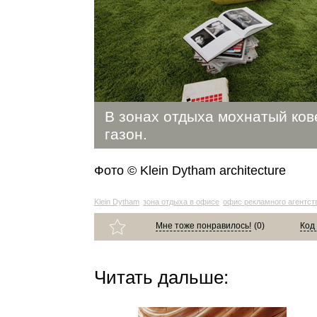
В зонах отдыха мохнатый ко
газон.
Фото © Klein Dytham architecture
Klein Dytham
зона отдыха в офисе
офис рекламного агентст
Мне тоже понравилось!
(
0
)
Код
Читать дальше: