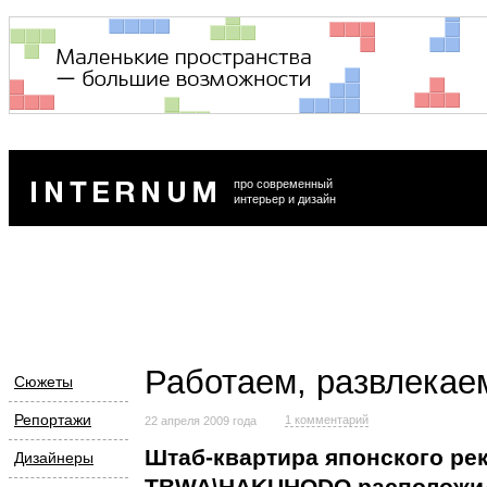
про современный
интерьер и дизайн
Работаем, развлекае
Сюжеты
Репортажи
1 комментарий
22 апреля 2009 года
Штаб-квартира
японского рек
Дизайнеры
TBWA\HAKUHODO расположил