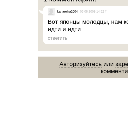
kanareika2004
05.08.2009 14:52
#
Вот японцы молодцы, нам к
идти и идти
ответить
Авторизуйтесь
или
зар
комменти