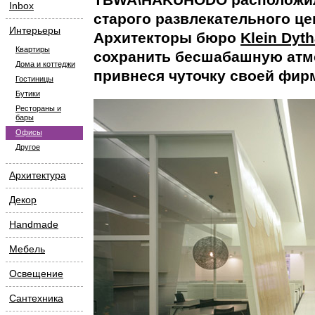
Inbox
старого развлекательного це
Интерьеры
Архитекторы бюро
Klein Dyth
Квартиры
сохранить бесшабашную атм
Дома и коттеджи
привнеся чуточку своей фир
Гостиницы
Бутики
Рестораны и
бары
Офисы
Другое
Архитектура
Декор
Handmade
Мебель
Освещение
Сантехника