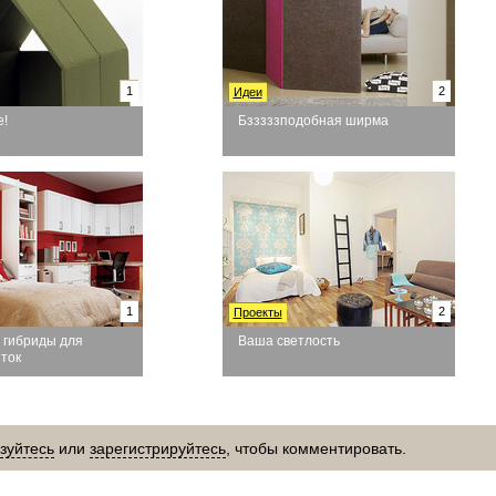
1
2
Идеи
е!
Бзззззподобная ширма
1
2
Проекты
 гибриды для
Ваша светлость
ток
зуйтесь
или
зарегистрируйтесь
, чтобы комментировать.