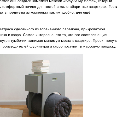
озяев они создали комплект мебели «Stay At My Home», который
 комфортный ночлег для гостей в малогабаритных квартирах. Гост
вать предметы из комплекта как им удобно, для ещё
матраса сделанного из вспененного паралона, прикроватной
ника
и ковра. Самое интересно, это то, что все составляющие
нутри тумбочки, занимая минимум места в квартире. Проект получ
 производителей фурнитуры и скоро поступит в массовую продажу.