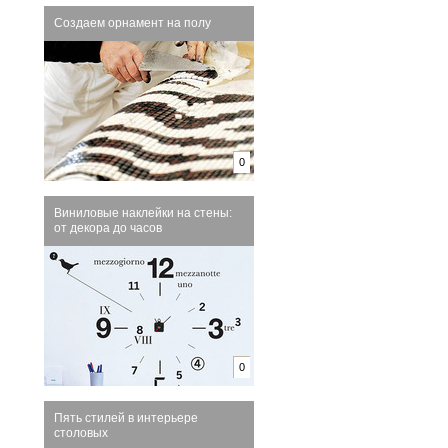
Создаем орнамент на полу
0
Виниловые наклейки на стены:
от декора до часов
0
Пять стилей в интерьере
столовых