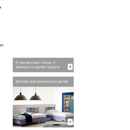
и
ил
О чем мечтают стены: 3
варианта отделки туалета
0
Детская для разнополых детей
0