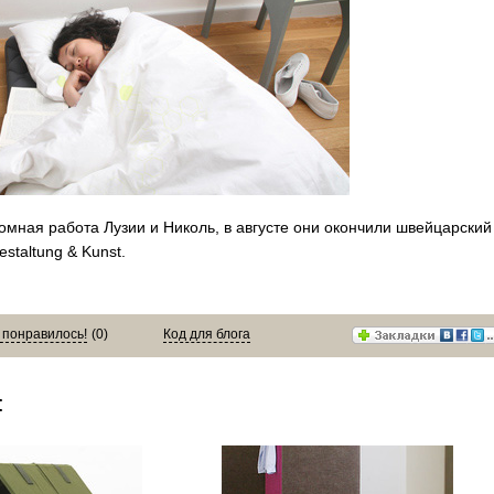
ломная работа Лузии и Николь, в августе они окончили швейцарский
taltung & Kunst.
 понравилось!
(
0
)
Код для блога
: