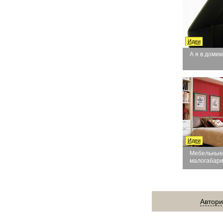
Идеи
А я в домик
Идеи
Мебельные
малогабари
Автори