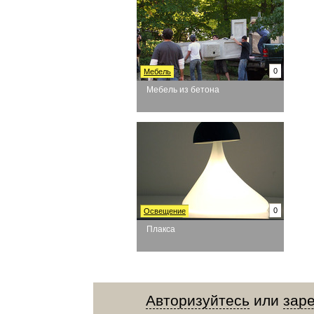
0
Мебель
Мебель из бетона
0
Освещение
Плакса
Авторизуйтесь
или
зар