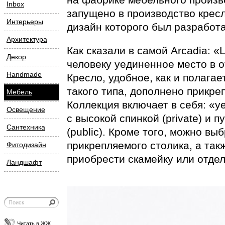
Inbox
запущено в производство кресл
Интерьеры
дизайн которого был разработа
Архитектура
Как сказали в самой Arcadia: 
Декор
человеку уединенное место в 
Handmade
Кресло, удобное, как и полага
такого типа, дополнено прикр
Мебель
Коллекция включает в себя: «у
Освещение
с высокой спинкой (private) и 
Сантехника
(public). Кроме того, можно в
прикрепляемого столика, а так
Фитодизайн
приобрести скамейку или отдел
Ландшафт
Читать в ЖЖ