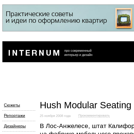
про современный
интерьер и дизайн
Hush Modular Seating 
Сюжеты
Репортажи
Прокомментировать
25 ноября 2008 года
В
Лос-Анжелесе
, штат Калифорн
Дизайнеры
на фабрике мебельного произв